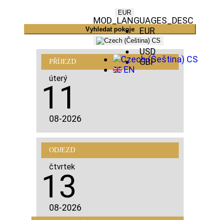
EUR
MOD_LANGUAGES_DESC
Vyhledat pokoje
EUR
CZK
CS
USD
CS
GBP
PŘÍJEZD
EN
úterý
11
08-2026
ODJEZD
čtvrtek
13
08-2026